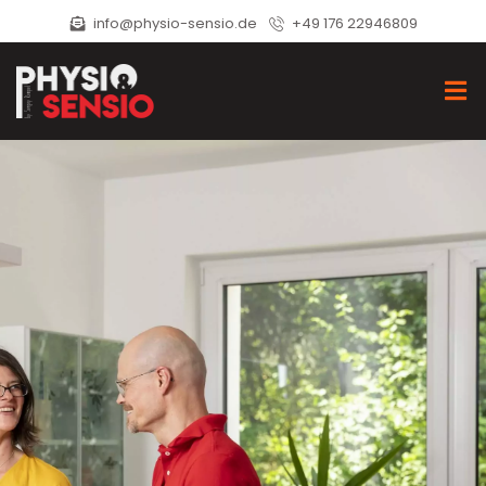
info@physio-sensio.de
+49 176 22946809