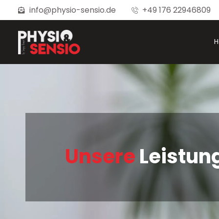
info@physio-sensio.de
+49 176 22946809
Unsere
Leistun